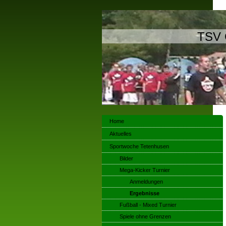
TSV 
Home
Aktuelles
Sportwoche Tetenhusen
Bilder
Mega-Kicker Turnier
Anmeldungen
Ergebnisse
Fußball - Mixed Turnier
Spiele ohne Grenzen