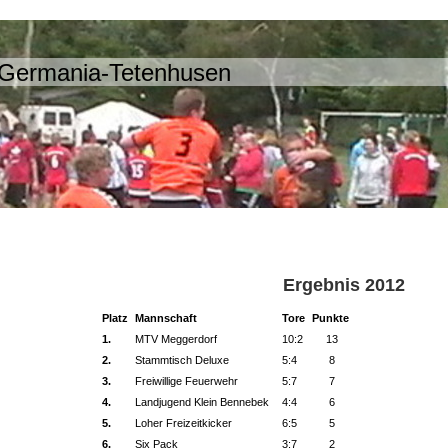
Germania-Tetenhusen
Ergebnis 2012
Platz
Mannschaft
Tore
Punkte
1.
MTV Meggerdorf
10:2
13
2.
Stammtisch Deluxe
5:4
8
3.
Freiwillige Feuerwehr
5:7
7
4.
Landjugend Klein Bennebek
4:4
6
5.
Loher Freizeitkicker
6:5
5
6.
Six Pack
3:7
2