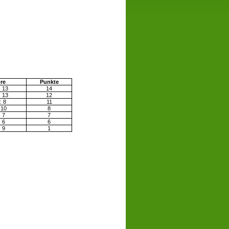
re
Punkte
: 13
14
: 13
12
: 8
11
 10
8
: 7
7
: 6
6
: 9
1