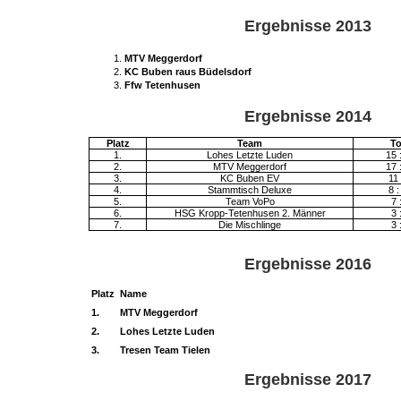
Ergebnisse 2013
MTV Meggerdorf
KC Buben raus Büdelsdorf
Ffw Tetenhusen
Ergebnisse 2014
Platz
Team
To
1.
Lohes Letzte Luden
15 
2.
MTV Meggerdorf
17 
3.
KC Buben EV
11 
4.
Stammtisch Deluxe
8 :
5.
Team VoPo
7 
6.
HSG Kropp-Tetenhusen 2. Männer
3 
7.
Die Mischlinge
3 
Ergebnisse 2016
Platz
Name
1.
MTV Meggerdorf
2.
Lohes Letzte Luden
3.
Tresen Team Tielen
Ergebnisse 2017