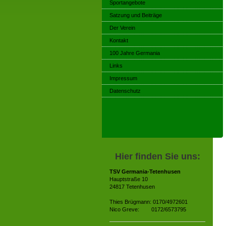
Sportangebote
Satzung und Beiträge
Der Verein
Kontakt
100 Jahre Germania
Links
Impressum
Datenschutz
Hier finden Sie uns:
TSV Germania-Tetenhusen
Hauptstraße 10
24817 Tetenhusen
Thies Brügmann: 0170/4972601
Nico Greve: 0172/6573795