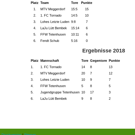
Platz
Team
Tore
Punkte
1.
MTV Meggerdorf
15:5
15
2.
1. FC Tornado
14:5
10
3.
Lohes Letzte Luden
9:8
7
4.
LaJu Lütt Bembek
15:14
6
5.
FFW Tetenhusen
10:11
6
6.
Fendt Schub
5:16
0
Ergebnisse 2018
Platz
Mannschaft
Tore
Gegentore
Punkte
1.
1. FC Tornado
14
8
13
2.
MTV Meggerdorf
20
7
12
3.
Lohes Letzte Luden
10
9
7
4.
FFW Tetenhusen
5
8
5
5.
Jugendgruppe Tetenhusen
10
17
3
6.
LaJu Lütt Bembek
9
8
2
Druckversion
|
Sitemap