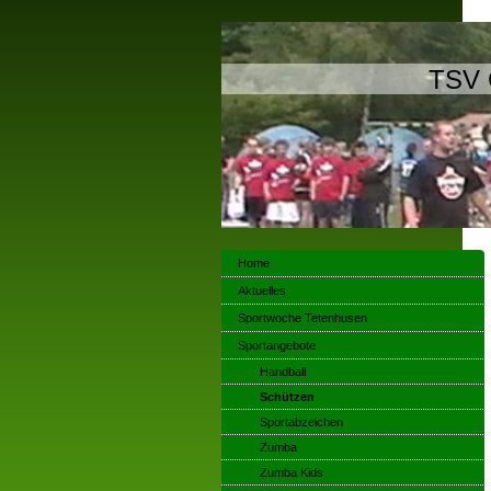
TSV 
Home
Aktuelles
Sportwoche Tetenhusen
Sportangebote
Handball
Schützen
Sportabzeichen
Zumba
Zumba Kids