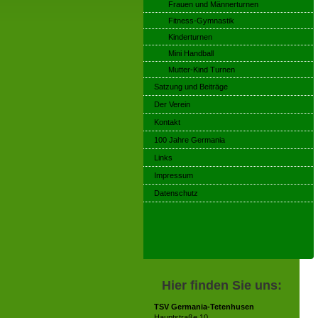
Frauen und Männerturnen
Fitness-Gymnastik
Kinderturnen
Mini Handball
Mutter-Kind Turnen
Satzung und Beiträge
Der Verein
Kontakt
100 Jahre Germania
Links
Impressum
Datenschutz
Hier finden Sie uns:
TSV Germania-Tetenhusen
Hauptstraße 10